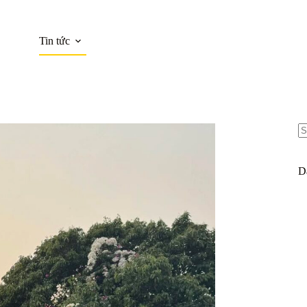
Tin tức
N
re
D