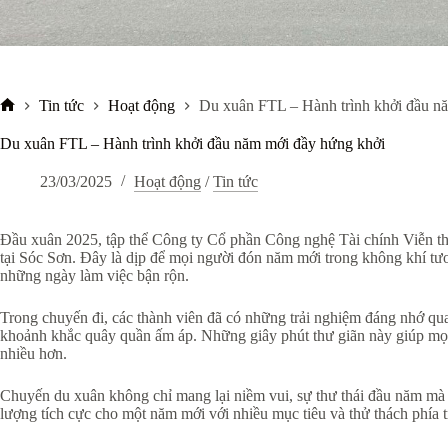
Tin tức
Hoạt động
Du xuân FTL – Hành trình khởi đầu n
Trang
chủ
Du xuân FTL – Hành trình khởi đầu năm mới đầy hứng khởi
23/03/2025
Hoạt động
/
Tin tức
Đầu xuân 2025, tập thể Công ty Cổ phần Công nghệ Tài chính Viễn t
tại Sóc Sơn. Đây là dịp để mọi người đón năm mới trong không khí tươi
những ngày làm việc bận rộn.
Trong chuyến đi, các thành viên đã có những trải nghiệm đáng nhớ qua 
khoảnh khắc quây quần ấm áp. Những giây phút thư giãn này giúp mọi
nhiều hơn.
Chuyến du xuân không chỉ mang lại niềm vui, sự thư thái đầu năm mà c
lượng tích cực cho một năm mới với nhiều mục tiêu và thử thách phía t