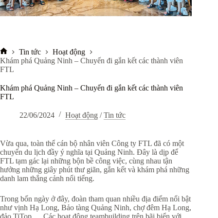
Tin tức
Hoạt động
Trang
Khám phá Quảng Ninh – Chuyến đi gắn kết các thành viên
chủ
FTL
Khám phá Quảng Ninh – Chuyến đi gắn kết các thành viên
FTL
22/06/2024
Hoạt động
/
Tin tức
Vừa qua, toàn thể cán bộ nhân viên Công ty FTL đã có một
chuyến du lịch đầy ý nghĩa tại Quảng Ninh. Đây là dịp để
FTL tạm gác lại những bộn bề công việc, cùng nhau tận
hưởng những giây phút thư giãn, gắn kết và khám phá những
danh lam thắng cảnh nổi tiếng.
Trong bốn ngày ở đây, đoàn tham quan nhiều địa điểm nổi bật
như vịnh Hạ Long, Bảo tàng Quảng Ninh, chợ đêm Hạ Long,
đảo TiTop,… Các hoạt động teambuilding trên bãi biển với