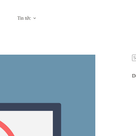
Tin tức
N
re
D