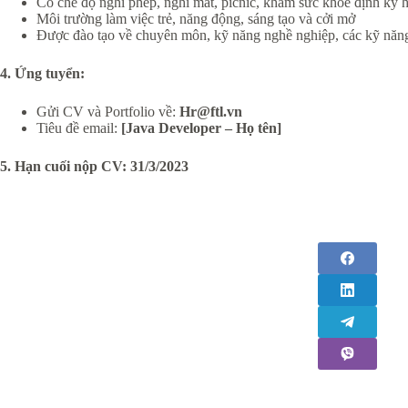
Có chế độ nghỉ phép, nghỉ mát, picnic, khám sức khỏe định kỳ
Môi trường làm việc trẻ, năng động, sáng tạo và cởi mở
Được đào tạo về chuyên môn, kỹ năng nghề nghiệp, các kỹ năn
4. Ứng tuyển:
Gửi CV và Portfolio về:
Hr@ftl.vn
Tiêu đề email:
[Java Developer – Họ tên]
5. Hạn cuối nộp CV: 31/3/2023