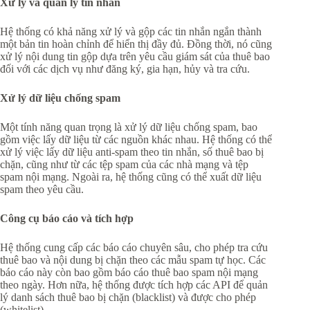
Xử lý và quản lý tin nhắn
Hệ thống có khả năng xử lý và gộp các tin nhắn ngắn thành
một bản tin hoàn chỉnh để hiển thị đầy đủ. Đồng thời, nó cũng
xử lý nội dung tin gộp dựa trên yêu cầu giám sát của thuê bao
đối với các dịch vụ như đăng ký, gia hạn, hủy và tra cứu.
Xử lý dữ liệu chống spam
Một tính năng quan trọng là xử lý dữ liệu chống spam, bao
gồm việc lấy dữ liệu từ các nguồn khác nhau. Hệ thống có thể
xử lý việc lấy dữ liệu anti-spam theo tin nhắn, số thuê bao bị
chặn, cũng như từ các tệp spam của các nhà mạng và tệp
spam nội mạng. Ngoài ra, hệ thống cũng có thể xuất dữ liệu
spam theo yêu cầu.
Công cụ báo cáo và tích hợp
Hệ thống cung cấp các báo cáo chuyên sâu, cho phép tra cứu
thuê bao và nội dung bị chặn theo các mẫu spam tự học. Các
báo cáo này còn bao gồm báo cáo thuê bao spam nội mạng
theo ngày. Hơn nữa, hệ thống được tích hợp các API để quản
lý danh sách thuê bao bị chặn (blacklist) và được cho phép
(whitelist).