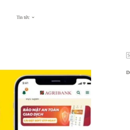
Tin tức
N
re
D