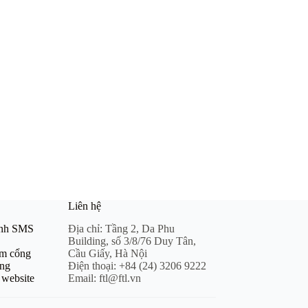
Liên hệ
anh SMS
Địa chỉ:
Tầng 2, Da Phu
Building, số 3/8/76 Duy Tân,
m cổng
Cầu Giấy, Hà Nội
àng
Điện thoại:
+84 (24) 3206 9222
 website
Email:
ftl@ftl.vn