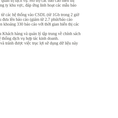
ản trị dịch vụ. Hỗ trợ các báo cáo hiển thị
ng ty khu vực, đáp ứng linh hoạt các mẫu báo
ệu từ các hệ thống vào CSDL (từ 1Gb trong 2 giờ
ệu đưa lên báo cáo (giảm từ 2.7 phút/báo cáo
n khoảng 330 báo cáo với thời gian hiển thị các
a Khách hàng và quản lý tập trung về chính sách
ệ thống dịch vụ hợp tác kinh doanh.
và tránh được việc trục lợi sử dụng dữ liệu này