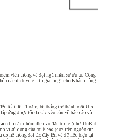
 mềm viễn thông và đội ngũ nhân sự ưu tú, Công
iệu các dịch vụ giá trị gia tăng” cho Khách hàng.
đến tối thiểu 1 năm, hệ thống trở thành một kho
u đáp ứng được tối đa các yêu cầu về báo cáo và
 cáo cho các nhóm dịch vụ đặc trưng (như TioKid,
nh vi sử dụng của thuê bao (dựa trên nguồn dữ
o hệ thống đối tác đẩy lên và dữ liệu hiện tại