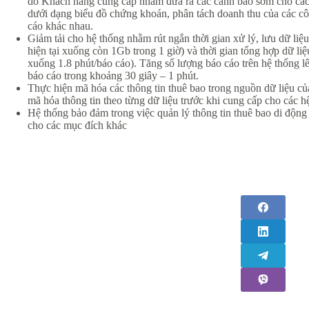
do Khách hàng cung cấp nhằm đưa ra các cảnh báo sớm cho các qu
dưới dạng biểu đồ chứng khoán, phân tách doanh thu của các cô
cáo khác nhau.
Giảm tải cho hệ thống nhằm rút ngắn thời gian xử lý, lưu dữ li
hiện tại xuống còn 1Gb trong 1 giờ) và thời gian tổng hợp dữ li
xuống 1.8 phút/báo cáo). Tăng số lượng báo cáo trên hệ thống lê
báo cáo trong khoảng 30 giây – 1 phút.
Thực hiện mã hóa các thông tin thuê bao trong nguồn dữ liệu củ
mã hóa thông tin theo từng dữ liệu trước khi cung cấp cho các h
Hệ thống bảo đảm trong việc quản lý thông tin thuê bao di động 
cho các mục đích khác