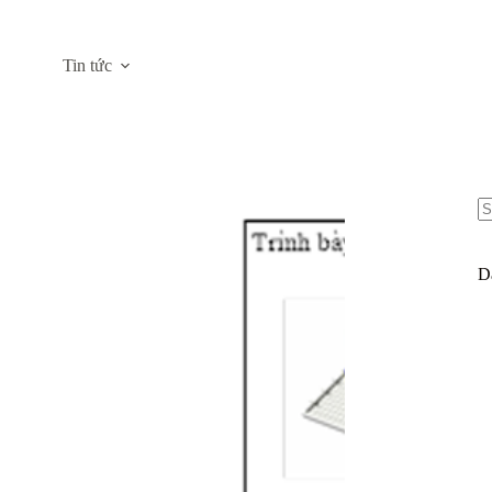
Tin tức
N
re
D