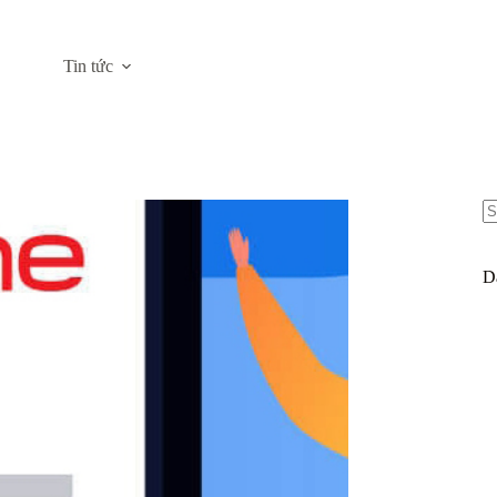
Tin tức
N
re
D