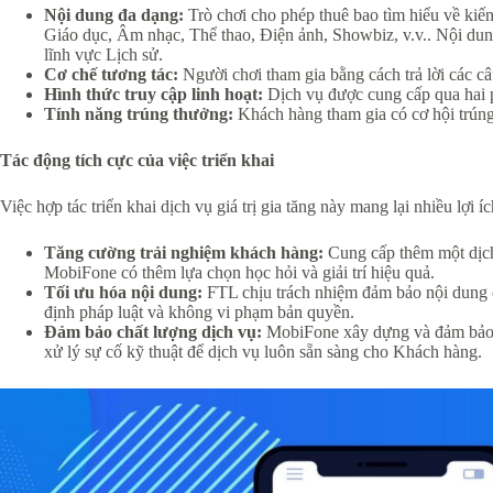
Nội dung đa dạng:
Trò chơi cho phép thuê bao tìm hiểu về kiế
Giáo dục, Âm nhạc, Thể thao, Điện ảnh, Showbiz, v.v.. Nội dun
lĩnh vực Lịch sử.
Cơ chế tương tác:
Người chơi tham gia bằng cách trả lời các câu
Hình thức truy cập linh hoạt:
Dịch vụ được cung cấp qua hai
Tính năng trúng thưởng:
Khách hàng tham gia có cơ hội trúng 
Tác động tích cực của việc triển khai
Việc hợp tác triển khai dịch vụ giá trị gia tăng này mang lại nhiều lợi 
Tăng cường trải nghiệm khách hàng:
Cung cấp thêm một dịch 
MobiFone có thêm lựa chọn học hỏi và giải trí hiệu quả.
Tối ưu hóa nội dung:
FTL chịu trách nhiệm đảm bảo nội dung 
định pháp luật và không vi phạm bản quyền.
Đảm bảo chất lượng dịch vụ:
MobiFone xây dựng và đảm bảo h
xử lý sự cố kỹ thuật để dịch vụ luôn sẵn sàng cho Khách hàng.